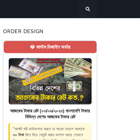
ORDER DESIGN
💎 কাস্টম ডিজাইন অর্ডার
আজকের টাকার রেট (০৩/০৬/২০২৩) বাংলাদেশি টাকায়
বিভিন্ন দেশের আজকের টাকার রেট
"আপনি যদি ডাউনলোড করতে না পারেন তাহলে আমাকে
৩০ টাকা
দিলে নিচে পেমেন্ট করার অপশন আছে সেখানে