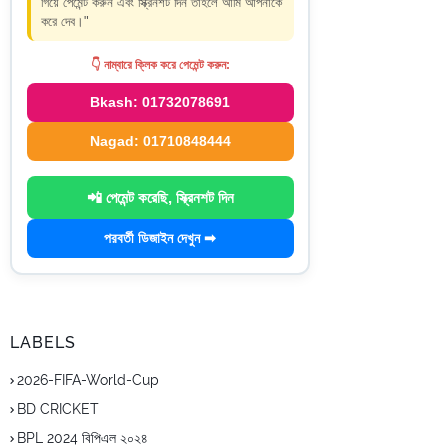
গিয়ে পেমেন্ট করুন এবং স্ক্রিনশট দিন তাহলে আমি আপনাকে
করে দেব।"
👇 নাম্বারে ক্লিক করে পেমেন্ট করুন:
Bkash: 01732078691
Nagad: 01710848444
📲 পেমেন্ট করেছি, স্ক্রিনশট দিন
পরবর্তী ডিজাইন দেখুন ➡
LABELS
2026-FIFA-World-Cup
BD CRICKET
BPL 2024 বিপিএল ২০২৪