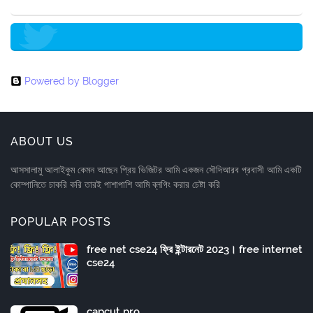
Powered by Blogger
ABOUT US
আসসালামু আলাইকুম কেমন আছেন প্রিয় ভিজিটর আমি একজন সৌদিআরব প্রবাসী আমি একটি
কোম্পানিতে চাকরি করি তারই পাশাপাশি আমি ব্লগিং করার চেষ্টা করি
POPULAR POSTS
free net cse24 ফ্রি ইন্টারনেট 2023। free internet
cse24
capcut pro