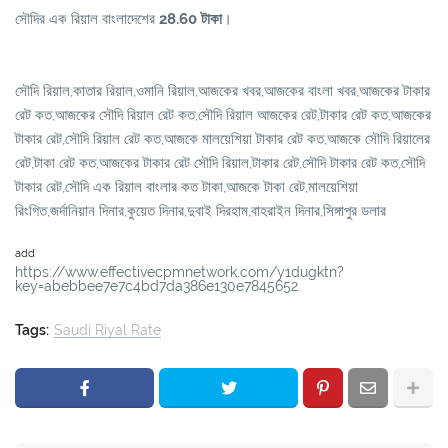
সৌদির এক রিয়াল বাংলাদেশের
28.60 টাকা
।
সৌদি রিয়াল,কাতার রিয়াল,ওমানি রিয়াল,আজকের খবর,আজকের বাংলা খবর,আজকের টাকার
রেট কত,আজকের সৌদি রিয়াল রেট কত,সৌদি রিয়াল আজকের রেট,টাকার রেট কত,আজকের
টাকার রেট,সৌদি রিয়াল রেট কত,আজকে মালয়েশিয়া টাকার রেট কত,আজকে সৌদি রিয়ালের
রেট,টাকা রেট কত,আজকের টাকার রেট সৌদি রিয়াল,টাকার রেট,সৌদি টাকার রেট কত,সৌদি
টাকার রেট,সৌদি এক রিয়াল বাংলার কত টাকা,আজকে টাকা রেট,মালয়েশিয়া
রিংগিত,জর্দানিয়ান দিনার,কুয়েত দিনার,দুবাই দিরহাম,বাহরাইন দিনার,সিঙ্গাপুর ডলার
add
https://www.effectivecpmnetwork.com/y1dugktn?
key=abebbee7e7c4bd7da386e130e7845652
Tags:
Saudi Riyal Rate