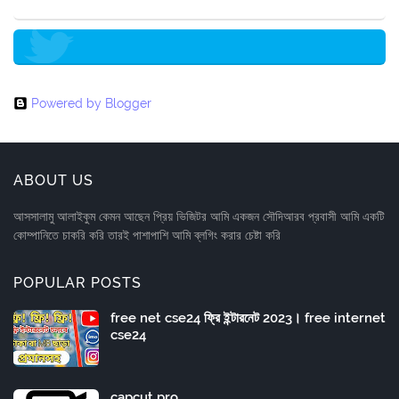
Powered by Blogger
ABOUT US
আসসালামু আলাইকুম কেমন আছেন প্রিয় ভিজিটর আমি একজন সৌদিআরব প্রবাসী আমি একটি
কোম্পানিতে চাকরি করি তারই পাশাপাশি আমি ব্লগিং করার চেষ্টা করি
POPULAR POSTS
free net cse24 ফ্রি ইন্টারনেট 2023। free internet
cse24
capcut pro