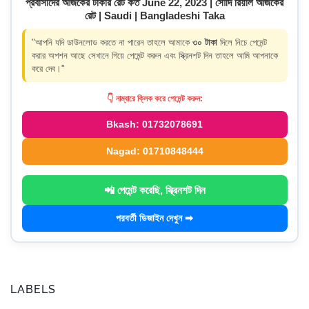
প্রবাসীদের আজকের টাকার রেট কত June 22, 2023 | সৌদি রিয়াল আজকের
রেট | Saudi | Bangladeshi Taka
"আপনি যদি ডাউনলোড করতে না পারেন তাহলে আমাকে
৩০ টাকা
দিলে নিচে পেমেন্ট
করার অপশন আছে সেখানে গিয়ে পেমেন্ট করুন এবং স্ক্রিনশট দিন তাহলে আমি আপনাকে
করে দেব।"
👇 নাম্বারে ক্লিক করে পেমেন্ট করুন:
Bkash: 01732078691
Nagad: 01710848444
📲 পেমেন্ট করেছি, স্ক্রিনশট দিন
পরবর্তী ডিজাইন দেখুন ➡
LABELS