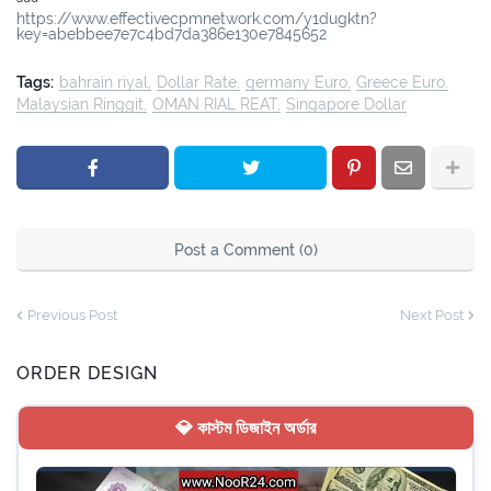
https://www.effectivecpmnetwork.com/y1dugktn?
key=abebbee7e7c4bd7da386e130e7845652
Tags:
bahrain riyal
Dollar Rate
germany Euro
Greece Euro
Malaysian Ringgit
OMAN RIAL REAT
Singapore Dollar
Post a Comment (0)
Previous Post
Next Post
ORDER DESIGN
💎 কাস্টম ডিজাইন অর্ডার