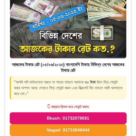
আজকের টাকার রেট (০৫/০৬/২০২৩) বাংলাদেশি টাকায় বিভিন্ন দেশের আজকের
টাকার রেট
"আপনি যদি ডাউনলোড করতে না পারেন তাহলে আমাকে
৩০ টাকা
দিলে নিচে পেমেন্ট
করার অপশন আছে সেখানে গিয়ে পেমেন্ট করুন এবং স্ক্রিনশট দিন তাহলে আমি আপনাকে
করে দেব।"
👇 নাম্বারে ক্লিক করে পেমেন্ট করুন:
Bkash: 01732078691
Nagad: 01710848444